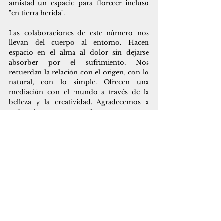
amistad un espacio para florecer incluso 
"en tierra herida".
Las colaboraciones de este número nos 
llevan del cuerpo al entorno. Hacen 
espacio en el alma al dolor sin dejarse 
absorber por el sufrimiento. Nos 
recuerdan la relación con el origen, con lo 
natural, con lo simple. Ofrecen una 
mediación con el mundo a través de la 
belleza y la creatividad. Agradecemos a 
todas las autoras y los autores por 
compartir generosamente sus 
colaboraciones. Esperamos que disfruten 
de su lectura y que encuentren en ella 
tanta inspiración como nosotras.
Ver todo
Entradas recientes