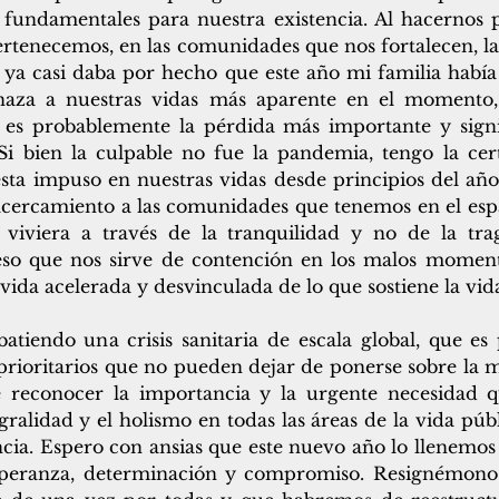
fundamentales para nuestra existencia. Al hacernos pr
ertenecemos, en las comunidades que nos fortalecen, la v
ya casi daba por hecho que este año mi familia había 
naza a nuestras vidas más aparente en el momento,
es probablemente la pérdida más importante y signif
Si bien la culpable no fue la pandemia, tengo la cert
sta impuso en nuestras vidas desde principios del año 
acercamiento a las comunidades que tenemos en el espa
viviera a través de la tranquilidad y no de la trag
eso que nos sirve de contención en los malos momen
ida acelerada y desvinculada de lo que sostiene la vid
iendo una crisis sanitaria de escala global, que es p
 prioritarios que no pueden dejar de ponerse sobre la 
reconocer la importancia y la urgente necesidad q
ralidad y el holismo en todas las áreas de la vida públ
cia. Espero con ansias que este nuevo año lo llenemos 
speranza, determinación y compromiso. Resignémonos 