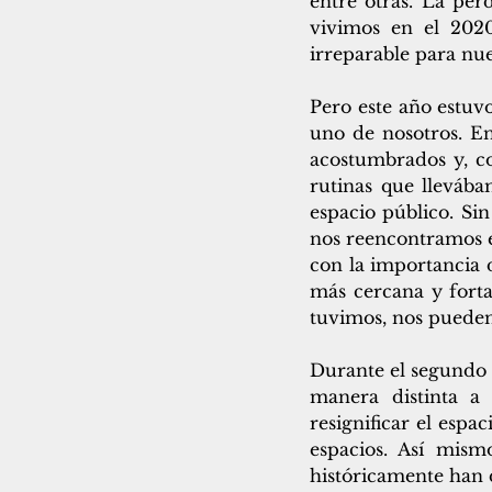
entre otras. La pér
vivimos en el 2020
irreparable para nu
Pero este año estuv
uno de nosotros. En
acostumbrados y, co
rutinas que llevába
espacio público. Si
nos reencontramos e
con la importancia 
más cercana y fortal
tuvimos, nos pueden 
Durante el segundo 
manera distinta a
resignificar el espa
espacios. Así mis
históricamente han 