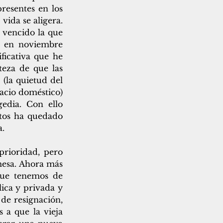
esentes en los 
ida se aligera. 
vencido la que 
 en noviembre 
icativa que he 
eza de que las 
(la quietud del 
cio doméstico) 
edia. Con ello 
tos ha quedado 
a.
rioridad, pero 
mesa. Ahora más 
ue tenemos de 
ica y privada y 
de resignación, 
a que la vieja 