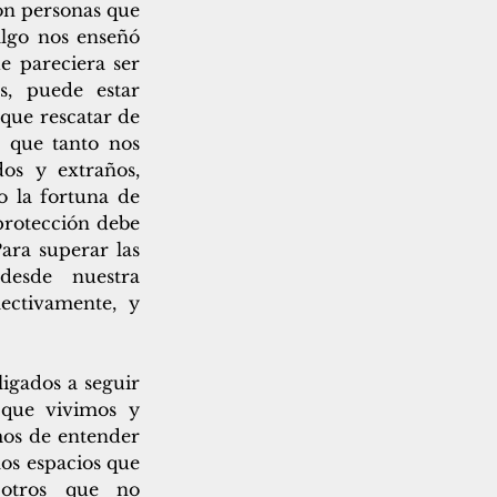
on personas que 
algo nos enseñó 
 pareciera ser 
, puede estar 
que rescatar de 
 que tanto nos 
os y extraños, 
 la fortuna de 
protección debe 
ra superar las 
esde nuestra 
ctivamente, y 
igados a seguir 
que vivimos y 
mos de entender 
os espacios que 
otros que no 