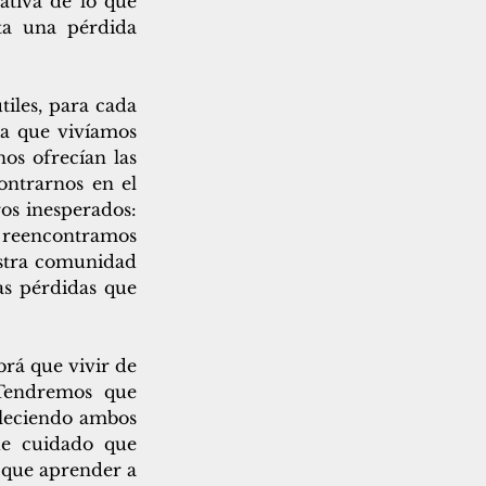
ativa de lo que 
a una pérdida 
les, para cada 
a que vivíamos 
os ofrecían las 
ntrarnos en el 
s inesperados: 
 reencontramos 
stra comunidad 
as pérdidas que 
á que vivir de 
Tendremos que 
aleciendo ambos 
e cuidado que 
que aprender a 