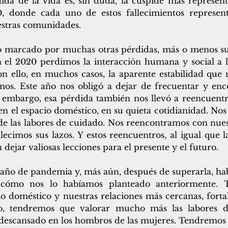
dida de la vida es, sin duda, la cúspide más represent
, donde cada uno de estos fallecimientos represent
estras comunidades.
o marcado por muchas otras pérdidas, más o menos suti
 el 2020 perdimos la interacción humana y social a l
n ello, en muchos casos, la aparente estabilidad que n
mos. Este año nos obligó a dejar de frecuentar y enco
n embargo, esa pérdida también nos llevó a reencuentro
n el espacio doméstico, en su quieta cotidianidad. Nos
de las labores de cuidado. Nos reencontramos con nue
ecimos sus lazos. Y estos reencuentros, al igual que l
dejar valiosas lecciones para el presente y el futuro. 
año de pandemia y, más aún, después de superarla, habr
 cómo nos lo habíamos planteado anteriormente. 
cio doméstico y nuestras relaciones más cercanas, fort
mo, tendremos que valorar mucho más las labores d
descansado en los hombros de las mujeres. Tendremos 